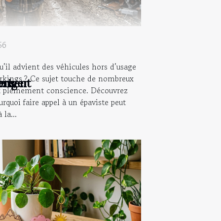
56
’il advient des véhicules hors d’usage
rkings ? Ce sujet touche de nombreux
rriger
nement
ions
nt pleinement conscience. Découvrez
urquoi faire appel à un épaviste peut
la...