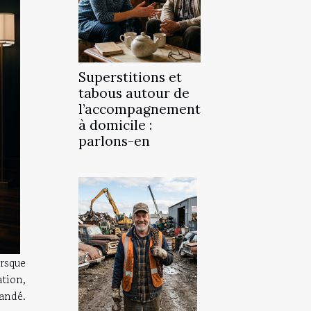
Superstitions et
tabous autour de
l’accompagnement
à domicile :
parlons-en
orsque
ation,
andé.