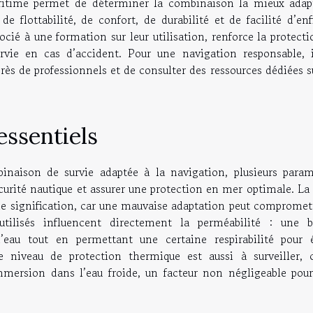
maritime permet de déterminer la combinaison la mieux adap
e flottabilité, de confort, de durabilité et de facilité d’enf
ocié à une formation sur leur utilisation, renforce la protect
vie en cas d’accident. Pour une navigation responsable, i
 de professionnels et de consulter des ressources dédiées su
essentiels
binaison de survie adaptée à la navigation, plusieurs param
curité nautique et assurer une protection en mer optimale. La 
e signification, car une mauvaise adaptation peut compromett
 utilisés influencent directement la perméabilité : une 
eau tout en permettant une certaine respirabilité pour é
Le niveau de protection thermique est aussi à surveiller, c
mmersion dans l’eau froide, un facteur non négligeable pour