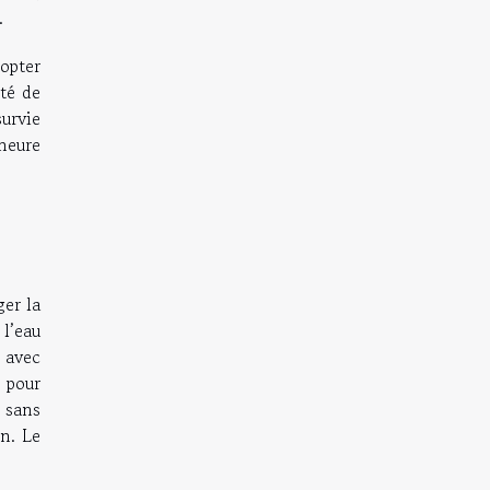
.
opter
ité de
survie
meure
ger la
l’eau
x avec
e pour
, sans
n. Le