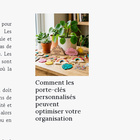
 pour
. Les
mie et
cas de
e. Les
 sont
où la
Comment les
porte-clés
 doit
personnalisés
ns de
peuvent
té et
optimiser votre
 alors
organisation
ou en