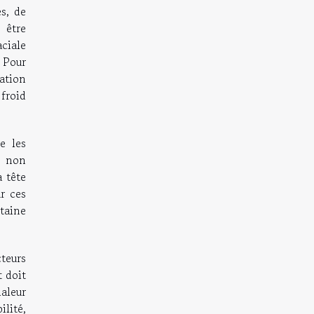
s, de
 être
ciale
 Pour
ation
froid
e les
t non
 tête
r ces
rtaine
teurs
 doit
haleur
lité,