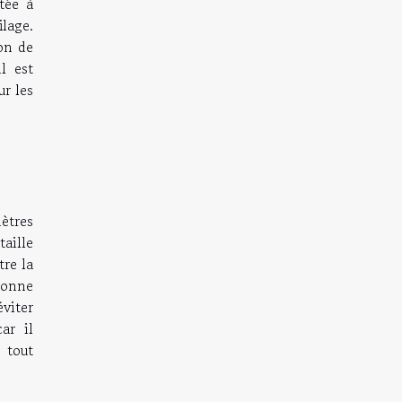
tée à
ilage.
ion de
l est
r les
ètres
taille
re la
bonne
viter
ar il
 tout