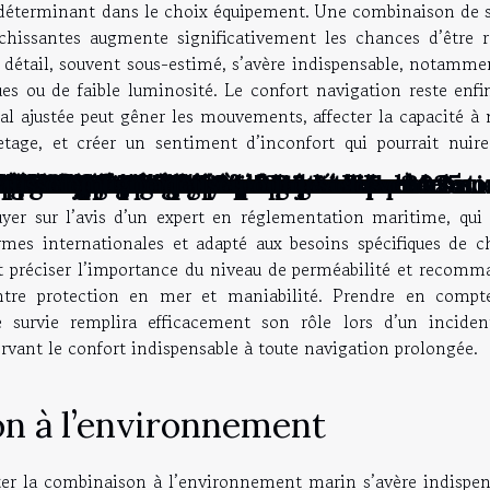
e déterminant dans le choix équipement. Une combinaison de s
échissantes augmente significativement les chances d’être r
 détail, souvent sous-estimé, s’avère indispensable, notamme
s ou de faible luminosité. Le confort navigation reste enfi
al ajustée peut gêner les mouvements, affecter la capacité à 
age, et créer un sentiment d’inconfort qui pourrait nuire
mpagnement à domicile : parlons-en
aux citoyens locaux ?
a pêche du silure ?
vent optimiser votre organisation
 dans un décor rétro ?
ransformer votre espace intérieur ?
icacement dans le système juridique
'intérieur idéal ?
hausse les traditions festives ?
el et automatique ?
les vidéos en ligne peuvent aider à les co
à tous les budgets
à vos besoins ?
’essor urbain
r votre prochain événement
ur de longues randonnées
iris en une œuvre artistique unique
s différents styles d'intérieur
ransformer vos événements en spectacles
 décoration sur mesure
s le rock progressif et le métal en 2025
lomberie d'urgence
et un dorjé tibétains
t climatisée en cuisine
en forme de cœur pour un enterrement
te en ligne est-elle avantageuse ?
?
ages ?
?
re ?
ers soins à administrer ?
 !
?
nt contribuer à la protection de l'environ
oire irréprochable
tance ?
mitation ?
stion locative ?
isme humain
 chevet de type mémoire ?
femme enceinte ?
ptomonnaies?
que ?
teur sans sacs ?
antes ?
nce artificielle ?
 et efficaces
ubliable
 musc intime barbe à papa
ans danger pour la santé ?
es ?
momètre pour bébé ?
ableau mural ?
vin !
?
re ?
 à louer ?
 choix d’une tondeuse pour les cheveux ?
es ?
uisse en ligne
qu'il faut savoir sur ce site pour sublimer vos décorat
puyer sur l’avis d’un expert en réglementation maritime, qui 
es internationales et adapté aux besoins spécifiques de c
nt préciser l’importance du niveau de perméabilité et recomm
entre protection en mer et maniabilité. Prendre en compt
 survie remplira efficacement son rôle lors d’un inciden
ervant le confort indispensable à toute navigation prolongée.
on à l’environnement
ter la combinaison à l’environnement marin s’avère indispen