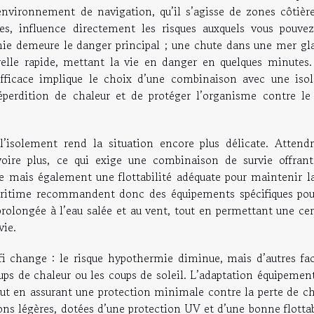
’environnement de navigation, qu’il s’agisse de zones côtière
es, influence directement les risques auxquels vous pouvez
mie demeure le danger principal ; une chute dans une mer gla
relle rapide, mettant la vie en danger en quelques minutes.
fficace implique le choix d’une combinaison avec une isol
éperdition de chaleur et de protéger l’organisme contre le 
l’isolement rend la situation encore plus délicate. Attendr
voire plus, ce qui exige une combinaison de survie offran
 mais également une flottabilité adéquate pour maintenir la
 maritime recommandent donc des équipements spécifiques pou
 prolongée à l’eau salée et au vent, tout en permettant une ce
vie.
i change : le risque hypothermie diminue, mais d’autres fac
s de chaleur ou les coups de soleil. L’adaptation équipement
tout en assurant une protection minimale contre la perte de c
s légères, dotées d’une protection UV et d’une bonne flottabi