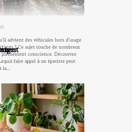
56
’il advient des véhicules hors d’usage
rkings ? Ce sujet touche de nombreux
rriger
nement
ions
nt pleinement conscience. Découvrez
urquoi faire appel à un épaviste peut
la...