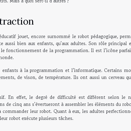
ts. Mais à quoi sert-il d’autres ?
traction
t éducatif jouet, encore surnommé le robot pédagogique, perm
te aussi bien aux enfants, qu’aux adultes. Son rôle principal 
et le fonctionnement de la programmation. Il est l’icône parfa
 monde.
 des enfants à la programmation et l’informatique. Certains m
ments, de vison, de température. Ils ont aussi un cerveau qui
.
f. En effet, le degré de difficulté est différent selon le n
ns de cinq ans s’évertueront à assembler les éléments du robo
à commander leur robot. Quant à eux, les adultes perfectionn
ur robot exécute plusieurs tâches.