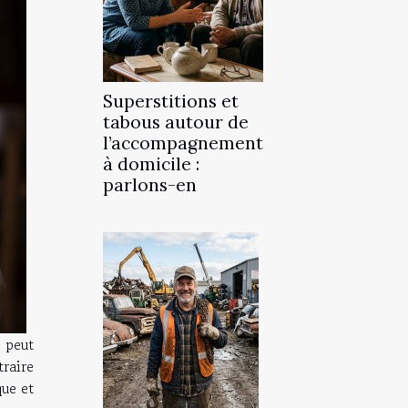
Superstitions et
tabous autour de
l’accompagnement
à domicile :
parlons-en
 peut
traire
que et