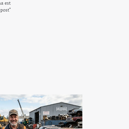
na est
post"