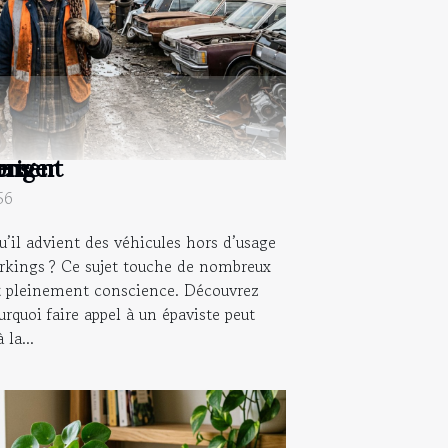
rriger
nement
ions
56
’il advient des véhicules hors d’usage
rkings ? Ce sujet touche de nombreux
nt pleinement conscience. Découvrez
urquoi faire appel à un épaviste peut
la...