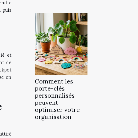
vendre
1 puis
ié et
nt de
ckpot
vec un
Comment les
porte-clés
personnalisés
peuvent
e
optimiser votre
organisation
attiré