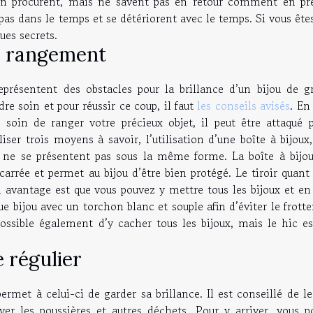
s en procurent, mais ne savent pas en retour comment en pr
pas dans le temps et se détériorent avec le temps. Si vous ête
ues secrets.
e rangement
représentent des obstacles pour la brillance d’un bijou de g
dre soin et pour réussir ce coup, il faut
les conseils avisés
. En 
soin de ranger votre précieux objet, il peut être attaqué p
iser trois moyens à savoir, l’utilisation d’une boîte à bijoux
s ne se présentent pas sous la même forme. La boîte à bijou
arrée et permet au bijou d’être bien protégé. Le tiroir quant 
avantage est que vous pouvez y mettre tous les bijoux et en 
ue bijou avec un torchon blanc et souple afin d’éviter le frot
 possible également d’y cacher tous les bijoux, mais le hic e
 régulier
rmet à celui-ci de garder sa brillance. Il est conseillé de le
ever les poussières et autres déchets. Pour y arriver, vous p