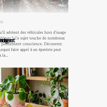
56
’il advient des véhicules hors d’usage
rkings ? Ce sujet touche de nombreux
rriger
nement
ions
nt pleinement conscience. Découvrez
urquoi faire appel à un épaviste peut
la...