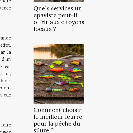
endre
s face
Quels services un
épaviste peut-il
offrir aux citoyens
locaux ?
rande
effet,
ar la
, d’un
x est
à lui,
bloc.
tement
st que
Comment choisir
le meilleur leurre
pour la pêche du
 faire
silure ?
ouvez