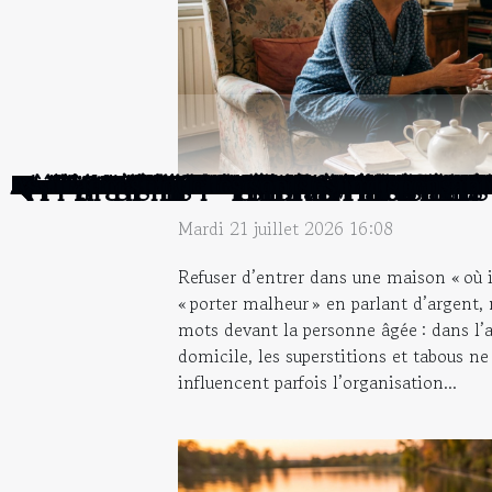
Superstitions et tabous autour de l’acco
Quels services un épaviste peut-il offrir 
Comment choisir le meilleur leurre pour l
Comment les porte-clés personnalisés peu
Comment intégrer des éléments modernes
Comment la rénovation de mobilier peut t
Les étapes essentielles pour naviguer eff
Comment choisir son style de décoration d
Comment choisir la bonne combinaison de
Comment le coffret de parfum classique re
Comment choisir entre permis auto manu
Les erreurs communes au golf et comment 
Top 5 des idées de cadeaux pour motards 
Comment choisir un chausse-pied adapté 
Le rôle des institutions culturelles dans l
Comment choisir l’escape game idéal pou
Comment préparer un sac à dos léger po
Comment transformer une simple photo d'
Comment intégrer des tabourets de bar dan
Comment les tentes gonflables peuvent t
Maximiser l'espace avec des solutions de
Exploration des tendances émergentes dan
Conseils pour choisir le bon service de p
Guide pour choisir et utiliser une cloche 
Création d'une cave à vin personnalisée e
Comment choisir un arrangement floral 
Jeu en ligne : Pourquoi une partie de belo
Combien coûte l’accès au musée d’Orsay 
Les roses éternelles : quels sont ses avant
Quels jouets pour ses enfants à Noël ?
Site de rencontre libertine : quelle utilité 
Devenir infirmière libérale : que faut-il fai
Que savoir sur l’inbound marketing ?
Piqûre de scorpions : quels sont les premi
Application Sweatcoin et gain : parlons-en
Comment bien choisir son mascara ?
Que savoir de Placetopet et ses produits 
Star et relation amoureuse, qu’en est-il ?
Comment choisir sa gourde écologique ?
Comment les initiatives citoyennes peuve
4 idées de recettes pour un apéritif dînat
Comment investir dans l'immobilier à dis
Quels sont les différents types de jeux d'i
Comment choisir le meilleur logiciel de ge
Quelques bienfaits du CBD pour l'organ
Quelques occasions pour se déguiser
Quels est le matériel de conception d'un
Quels sont les aliments conseillés à une 
L'essentiel à savoir sur les rides
Les plus belles villes d’Espagne
Que savoir sur les meilleurs jeux de cry
Comment être optimiste ?
Où trouver la location d’un rodéo mécani
Quels sont les points de vente d’un aspira
Comment bien choisir ses semelles chauff
Pourquoi suivre une formation en intellige
Les avantages d'une banque en ligne
Bien être au quotidien : X astuces simples
Bien rédiger un CV : que faire ?
Les astuces pour organiser une soirée ino
Cadeaux à un médecin : 3 idées logiques
Comment bien utiliser votre mini parfum
Les cigarettes électroniques sont-elles s
Pourquoi porter des vêtements écologiqu
Pourquoi devriez-vous prendre un ther
Que faut-il savoir avant de prendre un t
Nos conseils pour bien choisir sa carafe à 
Pourquoi utiliser un sac à dos isotherme 
Choisir une machine à glace, comment fai
Comment trouver le meilleur appartement
Quels sont les critères pour bien faire le
Jardin botanique : quel est son objectif ?
Le devis : qu'est-ce que c'est ?
Assurances : quelles sont les indispensabl
Izoa Art & Déco: voici tout ce 
Mardi 21 juillet 2026 16:08
Refuser d’entrer dans une maison « où il
« porter malheur » en parlant d’argent,
mots devant la personne âgée : dans 
domicile, les superstitions et tabous ne 
influencent parfois l’organisation...