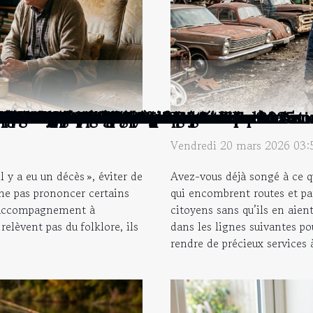
mpagnement à domicile : parlons-en
aux citoyens locaux ?
a pêche du silure ?
vent optimiser votre organisation
 dans un décor rétro ?
ransformer votre espace intérieur ?
icacement dans le système juridique
'intérieur idéal ?
 survie pour la navigation ?
hausse les traditions festives ?
el et automatique ?
les vidéos en ligne peuvent aider à les co
à tous les budgets
à vos besoins ?
’essor urbain
r votre prochain événement
ur de longues randonnées
iris en une œuvre artistique unique
s différents styles d'intérieur
ransformer vos événements en spectacles
 décoration sur mesure
s le rock progressif et le métal en 2025
lomberie d'urgence
et un dorjé tibétains
t climatisée en cuisine
en forme de cœur pour un enterrement
te en ligne est-elle avantageuse ?
?
ages ?
?
re ?
ers soins à administrer ?
 !
?
nt contribuer à la protection de l'environ
oire irréprochable
tance ?
mitation ?
stion locative ?
isme humain
 chevet de type mémoire ?
femme enceinte ?
ptomonnaies?
que ?
teur sans sacs ?
antes ?
nce artificielle ?
 et efficaces
ubliable
 musc intime barbe à papa
ans danger pour la santé ?
es ?
momètre pour bébé ?
ableau mural ?
vin !
?
re ?
 à louer ?
 choix d’une tondeuse pour les cheveux ?
es ?
qu'il faut savoir sur ce site pour sublimer vos décorat
Vendredi 20 mars 2026 03:
 y a eu un décès », éviter de
Avez-vous déjà songé à ce qu
 ne pas prononcer certains
qui encombrent routes et pa
l’accompagnement à
citoyens sans qu’ils en aie
relèvent pas du folklore, ils
dans les lignes suivantes po
rendre de précieux services à 