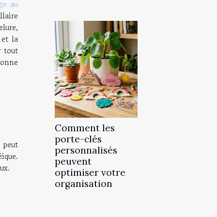
age au
llaire
elure,
 et la
r tout
bonne
Comment les
porte-clés
n peut
personnalisés
éique.
peuvent
ux.
optimiser votre
organisation