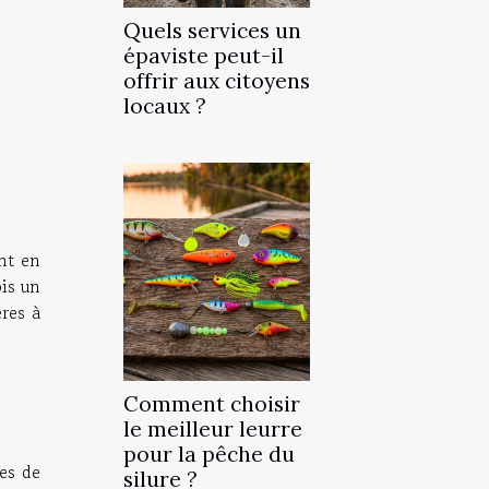
Quels services un
épaviste peut-il
offrir aux citoyens
locaux ?
nt en
ois un
ères à
Comment choisir
le meilleur leurre
pour la pêche du
pes de
silure ?